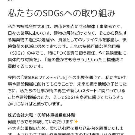
私たちのSDGsへの取り組み
私たち株式会社大和は、堺市を拠点にする解体工事業者です。
日々の業務においては、建物の解体だけでなく、そこから発生す
る廃棄物の適正な処理や、資源としてのリサイクルを徹底し、環
境負荷の低減に努めております。これは持続可能な開発目標
（SDGs）の中でも、特に「つくる責任使う責任」や「気候変動に
具体的な対策を」、「陸の豊かさも守ろう」といった目標達成に
貢献するものです。
今回の「堺SDGsフェスティバル」への出展を通じて、私たちの仕
事や建設機械に触れてもらうことで、未来を担う地域の子どもた
ちに、私たちの仕事が街の再生や新しいスタートに関わっている
ことや建設機械の迫力、そしてSDGsを身近に感じてもらうきっ
かけになればと願っています。
株式会社大和：①解体重機乗車体験
何歳からでも体験していただけます
※大きな重機のため、乗り込む際に乗り込み台を設置いたしま
す。小さなお子さまは必ず保護者の方のお付き添いが必要です