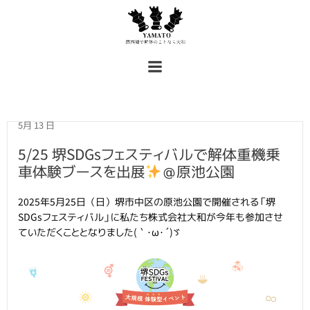
コ
ン
テ
ン
ツ
へ
ス
キ
ッ
プ
5月 13
日
5/25 堺SDGsフェスティバルで解体重機乗
車体験ブースを出展
＠原池公園
2025年5月25日（日）堺市中区の原池公園で開催される「堺
SDGsフェスティバル」に私たち株式会社大和が今年も参加させ
ていただくこととなりました(｀･ω･´)ゞ