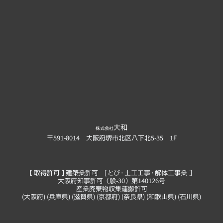
大和
株式会社
〒591-8014 大阪府堺市北区八下北5-35 1F
【 取得許可 】建築業許可 [ とび・土工工事・解体工事業 ］
大阪府知事許可（般-30）第140126号
産業廃棄物収集運搬許可
(大阪府) (兵庫県) (滋賀県) (京都府) (奈良県) (和歌山県) (石川県)