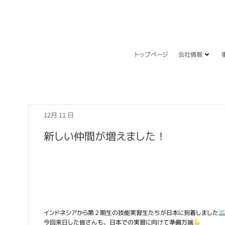
コ
ン
テ
ン
ツ
へ
トップページ
会社情報
ス
キ
ッ
プ
12月 11
日
新しい仲間が増えました！
インドネシアから第２期生の技能実習生たちが日本に到着しました
今回来日した皆さんも、日本での実習に向けて準備万端